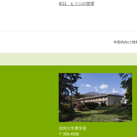
4/11 ヒツジの管理
学部内向け情
信州大学農学部
〒399-4598