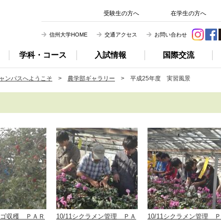
信州大学 農学部
受験生の方へ
在学生の方へ
信州大学HOME
交通アクセス
お問い合わせ
学科・コース
入試情報
国際交流
ャンパスへようこそ
>
農学部ギャラリー
> 平成25年度 実習風景
リンゴ収穫 ＰＡＲ
10/11シクラメン管理 ＰＡ
10/11シクラメン管理 