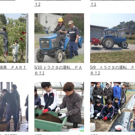
Ｔ2
Ｔ1
ンゴ摘果 ＰＡＲＴ
5/10 トラクタの運転 ＰＡ
5/9 トラクタの運転 
ＲＴ1
ＲＴ2