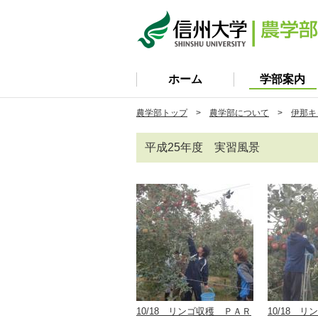
ホーム
学部案内
農学部トップ
>
農学部について
>
伊那キ
平成25年度 実習風景
10/18 リンゴ収穫 ＰＡＲ
10/18 