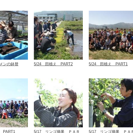
クラメンの鉢替
5/24 田植え PART2
5/24 田植え PART1
 PART1
5/17 リンゴ摘果 ＰＡＲ
5/17 リンゴ摘果 ＰＡ