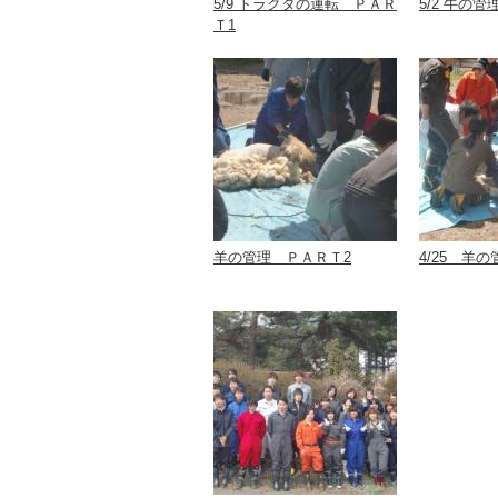
5/9 トラクタの運転 ＰＡＲ
5/2 牛の管
Ｔ1
羊の管理 ＰＡＲＴ2
4/25 羊