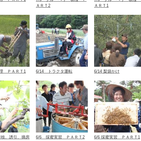
ＡＲＴ2
ＡＲＴ1
田管理 ＰＡＲＴ1
6/14 トラクタ運転
6/14 梨袋かけ
う整枝、誘引、摘房
6/6 採蜜実習 ＰＡＲＴ2
6/6 採蜜実習 ＰＡＲＴ1