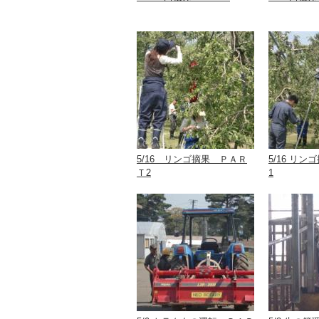
5/16 リンゴ摘果 ＰＡＲ
5/16 リ
Ｔ2
1