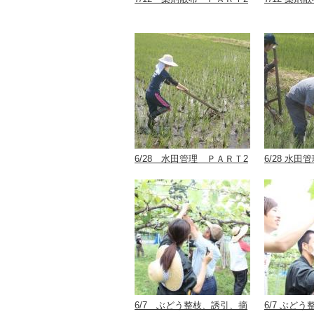
6/28 水田管理 ＰＡＲＴ2
6/28 水
6/7 ぶどう整枝、誘引、摘
6/7 ぶど