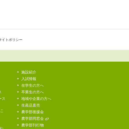
サイトポリシー
施設紹介
入試情報
在学生の方へ
ス
卒業生の方へ
ース
地域や企業の方へ
生産品直売
はこ
農学部後援会
農学部同窓会
農学部刊行物
程）