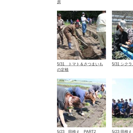
房
5/31 トマト＆さつまいも
5/31 シ
の定植
5/23 田植え PART2
5/23 田植え