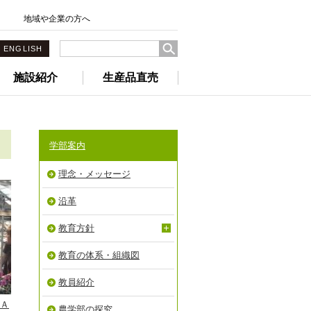
地域や企業の方へ
ENGLISH
施設紹介
生産品直売
学部案内
理念・メッセージ
沿革
教育方針
教育の体系・組織図
教員紹介
ＰＡ
農学部の探究