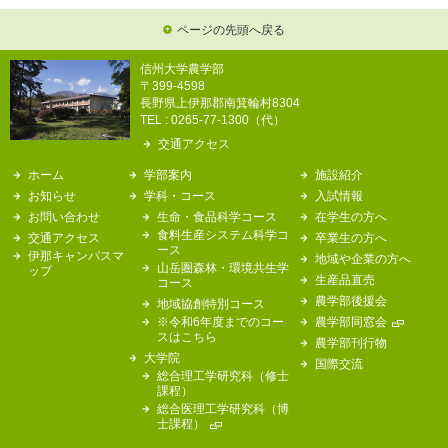
ページの先頭へ戻る
信州大学農学部
〒399-4598
長野県上伊那郡南箕輪村8304
TEL : 0265-77-1300（代）
交通アクセス
ホーム
学部案内
施設紹介
お知らせ
学科・コース
入試情報
お問い合わせ
生命・食品科学コース
在学生の方へ
食料生産システム科学コ
交通アクセス
卒業生の方へ
ース
伊那キャンパスマ
地域や企業の方へ
山岳圏森林・環境共生学
ップ
生産品直売
コース
農学部後援会
地域協創特別コース
※令和6年度までのコー
農学部同窓会
スはこちら
農学部刊行物
大学院
国際交流
総合理工学研究科（修士
課程）
総合医理工学研究科（博
士課程）