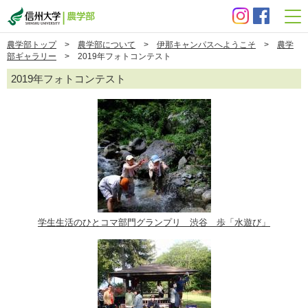
信州大学 農学部
農学部トップ
>
農学部について
>
伊那キャンパスへようこそ
>
農学
部ギャラリー
> 2019年フォトコンテスト
2019年フォトコンテスト
学生生活のひとコマ部門グランプリ 渋谷 歩「水遊び」