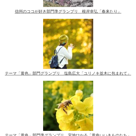
信州のココが好き部門準グランプリ 根岸幸弘「春来たり」
テーマ「黄色」部門グランプリ 塩島広大「ユリノキ並木に包まれて」
テーマ「黄色」部門準グランプリ 宮地ひかる「黄色いいきものたち」