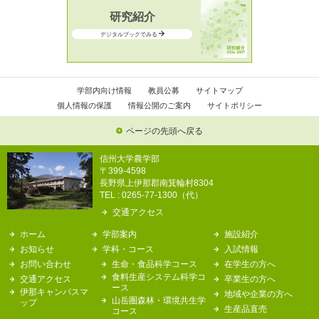
研究紹介
デジタルブックでみる
学部内向け情報
教員公募
サイトマップ
個人情報の保護
情報公開のご案内
サイトポリシー
ページの先頭へ戻る
信州大学農学部
〒399-4598
長野県上伊那郡南箕輪村8304
TEL : 0265-77-1300（代）
交通アクセス
ホーム
学部案内
施設紹介
お知らせ
学科・コース
入試情報
お問い合わせ
生命・食品科学コース
在学生の方へ
食料生産システム科学コ
交通アクセス
卒業生の方へ
ース
伊那キャンパスマ
地域や企業の方へ
山岳圏森林・環境共生学
ップ
生産品直売
コース