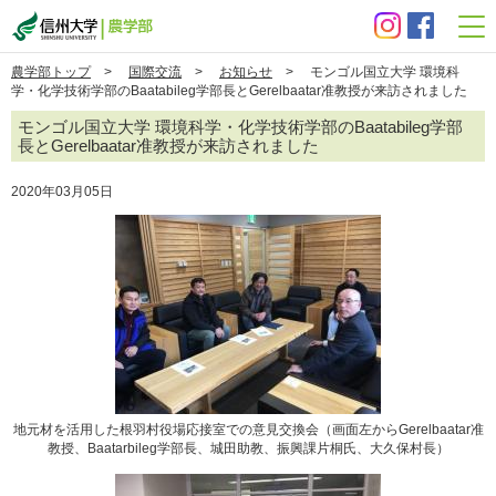
信州大学 農学部
農学部トップ
>
国際交流
>
お知らせ
> モンゴル国立大学 環境科
学・化学技術学部のBaatabileg学部長とGerelbaatar准教授が来訪されました
モンゴル国立大学 環境科学・化学技術学部のBaatabileg学部
長とGerelbaatar准教授が来訪されました
2020年03月05日
地元材を活用した根羽村役場応接室での意見交換会（画面左からGerelbaatar准
教授、Baatarbileg学部長、城田助教、振興課片桐氏、大久保村長）