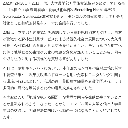
2020年2月20日と21日、信州大学農学部と学術交流協定を締結しているモ
ンゴル国立大学 環境科学・化学技術学部のBaatabileg Nachin学部長、
Gerelbaatar Sukhbaatar准教授を迎え、モンゴルの自然環境と人間社会を
対象とした持続的開発をテーマに会議を行いました。
20日は、本学部と連携協定を締結している長野県根羽村を訪問し、同村
が挑戦する森林生態系サービスによる持続的社会の展開について大久保
村長、今村森林組合参事と意見交換を行いました。モンゴルでも都市化
に伴う地域社会の生活や文化の急激な変化が進んでいることから、同村
の取り組みに対する積極的な質疑応答がありました。
21日は、伊那キャンパスにおいて、本年度のモンゴルの森林土壌に関す
る調査結果や、次年度以降のドローンを用いた森林モニタリングに関す
る議論が行われました。会議の後、藤田農学部長を表敬訪問され、より
多面的に研究を展開するための意見交換をされました。
今世紀に入り「地域が抱える問題」が世界で同時多発的に生じているこ
とが意識されるようになったことから、モンゴル国立大学と信州大学農
学部の交流も、問題解決に向けた活動の一つになることが期待されてい
ます。