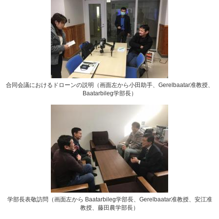
合同会議におけるドローンの説明（画面左から小田助手、Gerelbaatar准教授、
Baatarbileg学部長）
学部長表敬訪問（画面左から Baatarbileg学部長、Gerelbaatar准教授、安江准
教授、藤田農学部長）