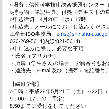
○場所：信州科学技術総合振興センター（SA
○持ち物：筆記用具、付箋（テキストの
○申込締切：4月20日（水）17時
○申込先：メールにてお申し込みくださ
工学部ISO事務局
ems@shinshu-u.ac.jp
026-269-5614(内線:821-5614)
○申し込みに際し、必要な事項：
・氏名（フリガナ）
・所属（学生さんの場合、学籍番号もお
・連絡先（E-mail及び（携帯）電話番号
【繊維学部】
○日時：平成28年5月21日（土）～22日
9：00～17：00（予定）
8:50までに受付をしてください