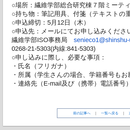
○場所：繊維学部総合研究棟７階ミーテ
○持ち物：筆記用具、付箋（テキストの
○申込締切：5月12日（木）
○申込先：メールにてお申し込みくださ
繊維学部ISO事務局
senieco1@shinshu-u
0268-21-5303(内線:841-5303)
○申し込みに際し、必要な事項：
・氏名（フリガナ）
・所属（学生さんの場合、学籍番号もお
・連絡先（E-mail及び（携帯）電話番号
前の記事へ
｜
一覧へ戻る
｜