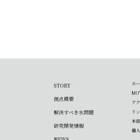
ホ
STORY
MO
拠点概要
ア
リ
解決すべき水問題
本
研究開発情報
個
NEWS