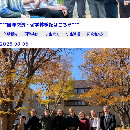
***国際交流・留学体験記はこちら***
体験報告
国際共修
学生受入
学生派遣
研究者交流
2026.08.05