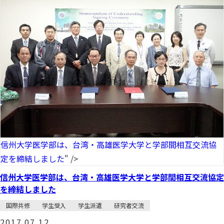
信州大学医学部は、台湾・高雄医学大学と学部間相互交流協
定を締結しました
" />
信州大学医学部は、台湾・高雄医学大学と学部間相互交流協定
を締結しました
国際共修
学生受入
学生派遣
研究者交流
2017.07.12