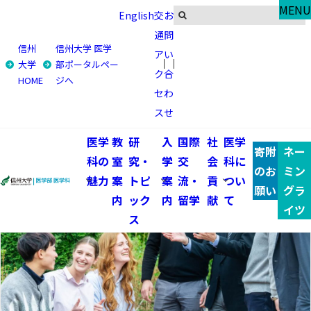
Global
MENU
English
交
お
トピックス
通
問
信州
信州大学 医学
ア
い
トップ
国際交流・留学
トピックス
学生受入
大学
部ポータルペー
ク
合
HOME
ジへ
学生受入 一覧
セ
わ
ス
せ
医学
教
研
入
国際
社
医学
寄附
ネー
科の
室
究・
学
交
会
科に
のお
ミン
魅力
案
トピ
案
流・
貢
つい
願い
グラ
内
ック
内
留学
献
て
イツ
ス