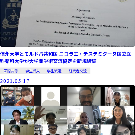
信州大学とモルドバ共和国 ニコラエ・テステミターヌ国立医
科薬科大学が大学間学術交流協定を新規締結
国際共修
学生受入
学生派遣
研究者交流
2021.05.17