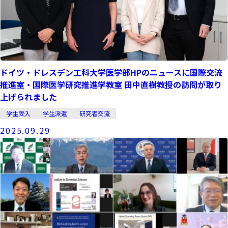
ドイツ・ドレスデン工科大学医学部HPのニュースに国際交流
推進室・国際医学研究推進学教室 田中直樹教授の訪問が取り
上げられました
学生受入
学生派遣
研究者交流
2025.09.29