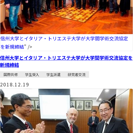
信州大学とイタリア・トリエステ大学が大学間学術交流協定
を新規締結
" />
信州大学とイタリア・トリエステ大学が大学間学術交流協定を
新規締結
国際共修
学生受入
学生派遣
研究者交流
2018.12.19