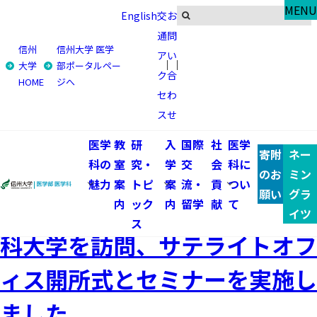
信州大学代表団が中国・河北医科大学を訪問、サテライトオフ
MENU
English
交
お
ィス開所式とセミナーを実施しました | トピックス | 信州大学
医学部 医学科">
信州大学代表団が中国・河北医科大学を訪
通
問
問、サテライトオフィス開所式とセミナーを実施しました | ト
信州
信州大学 医学
ア
い
ピックス | 信州大学医学部 医学科">
大学
部ポータルペー
Global
ク
合
HOME
ジへ
トピックス
セ
わ
ス
せ
トップ
国際交流・留学
トピックス
医学
教
研
入
国際
社
医学
信州大学代表団が中国・河北医科大学を訪問、サテライ
寄附
ネー
科の
室
究・
学
交
会
科に
トオフィス開所式とセミナーを実施しました
のお
ミン
魅力
案
トピ
案
流・
貢
つい
願い
グラ
信州大学代表団が中国・河北医
内
ック
内
留学
献
て
イツ
ス
科大学を訪問、サテライトオフ
ィス開所式とセミナーを実施し
ました