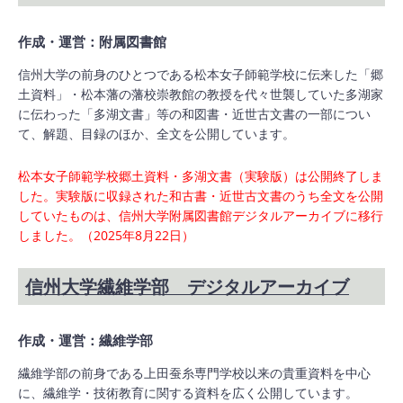
作成・運営：附属図書館
信州大学の前身のひとつである松本女子師範学校に伝来した「郷
土資料」・松本藩の藩校崇教館の教授を代々世襲していた多湖家
に伝わった「多湖文書」等の和図書・近世古文書の一部につい
て、解題、目録のほか、全文を公開しています。
松本女子師範学校郷土資料・多湖文書（実験版）は公開終了しま
した。実験版に収録された和古書・近世古文書のうち全文を公開
していたものは、信州大学附属図書館デジタルアーカイブに移行
しました。（2025年8月22日）
信州大学繊維学部 デジタルアーカイブ
作成・運営：繊維学部
繊維学部の前身である上田蚕糸専門学校以来の貴重資料を中心
に、繊維学・技術教育に関する資料を広く公開しています。