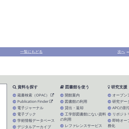
一覧にもどる
次へ
資料を探す
図書館を使う
研究支援
蔵書検索（OPAC）
開館案内
オープン
Publication Finder
図書館の利用
研究デー
電子ジャーナル
貸出・返却
APCの割
電子ブック
工学部図書館にない資料
リポジト
の利用
学術情報データベース
即時オー
レファレンスサービス
務化
デジタルアーカイブ