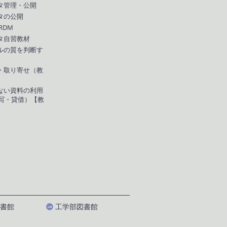
タ管理・公開
タの公開
 RDM
タ自習教材
ルの質を判断す
・取り寄せ（教
ない資料の利用
複写・貸借）【教
書館
工学部図書館