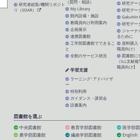
（質問・相談）
研究デー
研究者総覧/機関リポジト
My Library
リ（SOAR）
研究デー
館内設備・施設
GakuNin
教職員向け利用案内
研究デー
企画展示
ジャーナ
連携図書館
るために
工学部図書館でできるこ
資料購入
と
職員向け）
全館のサービス状況
図書館に
（ILL文献
職員向け】
学習支援
ラーニング･アドバイザ
ー
特別利用
ガイダンス・講習会
読書案内
図書館を選ぶ
中央図書館
教育学部図書館
医学部図
農学部図書館
繊維学部図書館
English