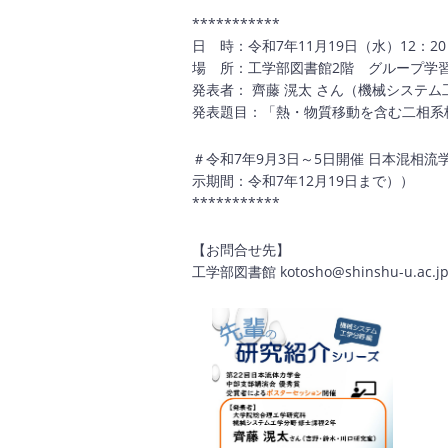
***********
日 時：令和7年11月19日（水）12：20
場 所：工学部図書館2階 グループ学
発表者： 齊藤 滉太 さん（機械システム
発表題目：「熱・物質移動を含む二相系
＃令和7年9月3日～5日開催 日本混相
示期間：令和7年12月19日まで））
***********
【お問合せ先】
工学部図書館 kotosho@shinshu-u.ac.j