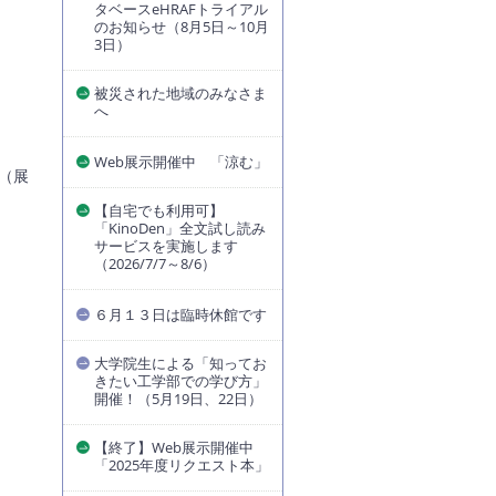
タベースeHRAFトライアル
のお知らせ（8月5日～10月
3日）
被災された地域のみなさま
へ
Web展示開催中 「涼む」
。（展
【自宅でも利用可】
「KinoDen」全文試し読み
サービスを実施します
（2026/7/7～8/6）
６月１３日は臨時休館です
大学院生による「知ってお
きたい工学部での学び方」
開催！（5月19日、22日）
【終了】Web展示開催中
「2025年度リクエスト本」