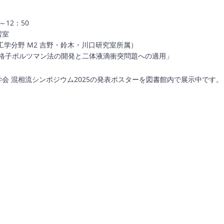
～12：50
習室
工学分野 M2 吉野・鈴木・川口研究室所属）
格子ボルツマン法の開発と二体液滴衝突問題への適用」
流学会 混相流シンポジウム2025の発表ポスターを図書館内で展示中です
p