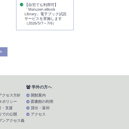
【自宅でも利用可】
「Maruzen eBook
Library」電子ブック試読
サービスを実施します
（2026/5/7～7/6）
学外の方へ
アクセス方針
開館案内
タポリシー
図書館の利用
引・支援
貸出・返却
リでの公開
アクセス
プンアクセス義