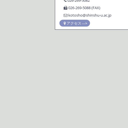
026-269-5082
026-269-5088 (FAX)
kotosho@shinshu-u.ac.jp
アクセス