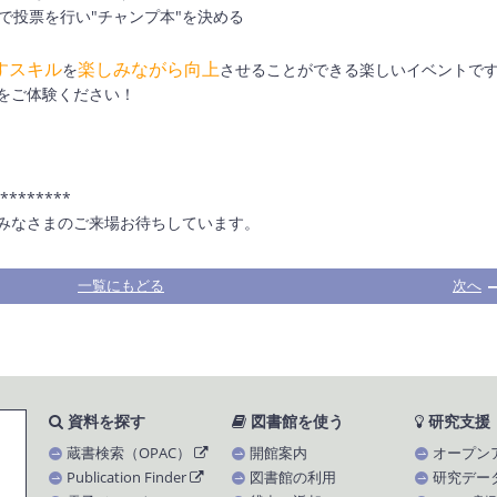
」で投票を行い"チャンプ本"を決める
すスキル
楽しみながら向上
を
させることができる楽しいイベントで
をご体験ください！
********
みなさまのご来場お待ちしています。
一覧にもどる
次へ
資料を探す
図書館を使う
研究支援
蔵書検索（OPAC）
開館案内
オープン
Publication Finder
図書館の利用
研究デー