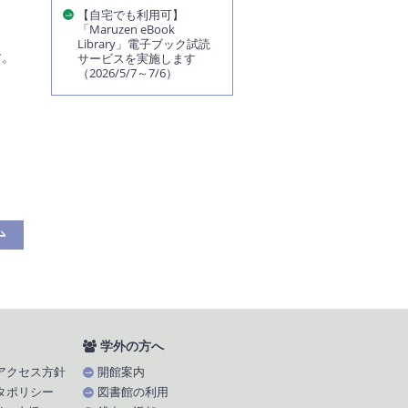
【自宅でも利用可】
「Maruzen eBook
Library」電子ブック試読
す。
サービスを実施します
（2026/5/7～7/6）
学外の方へ
アクセス方針
開館案内
タポリシー
図書館の利用