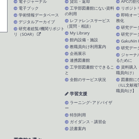
電子ジャーナル
貸出・返却
APCの割
電子ブック
工学部図書館にない資料
リポジト
の利用
学術情報データベース
即時オー
レファレンスサービス
務化
デジタルアーカイブ
（質問・相談）
研究デー
研究者総覧/機関リポジト
My Library
リ（SOAR）
研究デー
館内設備・施設
GakuNin
教職員向け利用案内
研究デー
企画展示
ジャーナ
連携図書館
るために
工学部図書館でできるこ
資料購入
と
職員向け）
全館のサービス状況
図書館に
（ILL文献
職員向け】
学習支援
ラーニング･アドバイザ
ー
特別利用
ガイダンス・講習会
読書案内