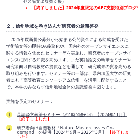
セス論文出版費支援）
→ 【終了しました】2024年度限定のAPC支援特別プログ
２．信州地域を巻き込んだ研究者の意識啓発
2025年度新規公募分から始まる公的資金による助成を受けた
学術論文等の即時OA義務化や、国内外のオープンサイエンスに
関する情報を含めたセミナー等を実施し、研究者のオープンサイ
エンスに関する知識を高めます。また英語論文の執筆セミナーや
研究者向け自習教材の提供などを通して、研究成果の質を高める
取り組みを行います。セミナー等の一部は、県内加盟大学の研究
者にも「
高等教育コンソーシアム信州
」を活用し配信すること
で、本学のみならず信州地域全体の意識啓発を図ります。
実施を予定のセミナー：
英語論文執筆セミナー（約1時間全6回）【2024年11月】
【終了しました】
研究者向け自習教材「Nature Masterclasses On-
demand」の提供【2024年9月～2025年3月】
【終了しま
した】