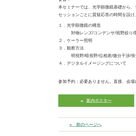
本セミナーでは、光学顕微鏡基礎から、
セッションごとに質疑応答の時間を設け
１．光学顕微鏡の構造
対物レンズ/コンデンサ/視野絞り/
２．ケーラー照明
３．観察方法
明視野/暗視野/位相差/微分干渉/蛍
４．デジタルイメージングについて
参加予約：必要ありません。直接、会場
案内ポスター
« 前のページへ