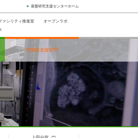
基盤研究支援センターホーム
ファシリティ推進室
オープンラボ
ス
RI実験支援部門
上田分室