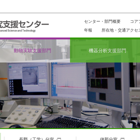
センター・部門概要
コア
年報
所在地・交通アクセ
動物実験支援部門
機器分析支援部門
長野（工学）分室
伊那分室