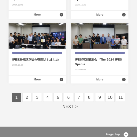
2024.11.08
2024.10.29
More
More
IFES主催講演会が開催されました
IFES特別講演会「The 2024 IFES
Specia ...
2024.10.08
2024.09.03
More
More
1
2
3
4
5
6
7
8
9
10
11
NEXT
Page Top