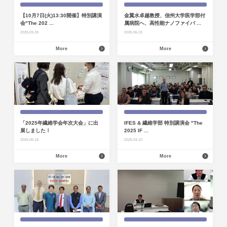
【10月7日(火)13:30開催】特別講演
金翼水卓越教授、信州大学医学部付
会"The 202 ...
属病院へ、高性能ナノファイバ ...
2025.09.29
2025.06.23
More
More
「2025年繊維学会年次大会」に出
IFES & 繊維学部 特別講演会 "The
展しました！
2025 IF ...
2025.06.18
2025.04.10
More
More