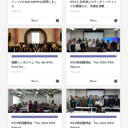
インドのCSIR-AMPRIを訪問しまし
IFESと文科省とのランチミーティン
た
グが開催され、朱春紅准教 ...
2025.03.27
2025.03.12
More
More
国際シンポジウム The 4th IFES
IFES特別講演会「The 2024 IFES
East Asi ...
Specia ...
2025.02.04
2024.11.20
More
More
IFES特別講演会「The 2024 IFES
IFES特別講演会「The 2024 IFES
Specia ...
Specia ...