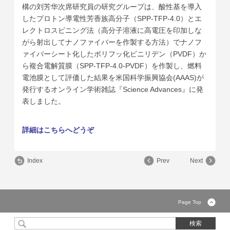
構の刘芳华次席研究員の研究グループは、酸性基を導入
したプロトン導電性芳香族高分子（SPP-TFP-4.0）とエ
レクトロスピニング法（高分子溶液に高電圧を印加しな
がら射出してナノファイバーを作製する方法）
でナノフ
ァイバーシート化したポリフッ化ビニリデン（PVDF）
か
ら複合電解質膜（SPP-TFP-4.0-PVDF）
を作製し、燃料
電池膜として評価した結果を米国科学振興協会(
AAAS)が
発行するオンライン学術雑誌『Science Advances』に発
表しました。
詳細はこちらへどうぞ
Index
Prev
Next
Page Top