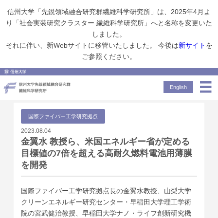
信州大学「先鋭領域融合研究群繊維科学研究所」は、2025年4月よ
り「社会実装研究クラスター 繊維科学研究所」へと名称を変更いた
しました。
Topics
金翼水 教授ら、米国エネルギー省が定める目標値の7倍を超える高耐久燃料電池用薄膜を開発
それに伴い、新Webサイトに移管いたしました。 今後は
新サイト
を
ご参照ください。
Topics
トピックス
English
国際ファイバー工学研究拠点
2023.08.04
金翼水 教授ら、米国エネルギー省が定める
目標値の7倍を超える高耐久燃料電池用薄膜
を開発
国際ファイバー工学研究拠点長の金翼水教授、山梨大学
クリーンエネルギー研究センター・早稲田大学理工学術
院の宮武健治教授、早稲田大学ナノ・ライフ創新研究機