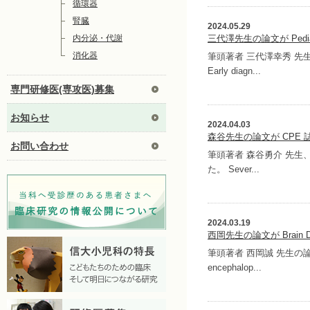
循環器
腎臓
2024.05.29
内分泌・代謝
三代澤先生の論文が Pedi
消化器
筆頭著者 三代澤幸秀 先生、責
Early diagn...
専門研修医(専攻医)募集
お知らせ
2024.04.03
森谷先生の論文が CPE
お問い合わせ
筆頭著者 森谷勇介 先生、責任著
た。 Sever...
2024.03.19
西岡先生の論文が Brain
筆頭著者 西岡誠 先生の論文が Br
encephalop...