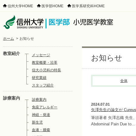
信州大学HOME
医学部HOME
医学系研究科HOME
ホーム
>
お知らせ
教室紹介
メッセージ
お知らせ
教室概要・沿革
信大小児科の特長
研究業績
全体
スタッフ紹介
診療案内
診療案内
2024.07.01
免疫アレルギー
矢澤先生の論文が Cure
神経・発達
筆頭著者 矢澤志織 先生、責
新生児
Abdominal Pain Due to...
血液・腫瘍