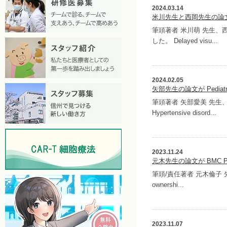
2024.03.14
米川先生と西岡先生の論文が
筆頭著者 米川萌 先生、西岡
した。 Delayed visu...
2024.02.05
矢部先生の論文が Pediat
筆頭著者 矢部愛美 先生、責
Hypertensive disord...
2023.11.24
元木先生の論文が BMC Pe
筆頭/責任著者 元木倫子 先生の論
ownershi...
2023.11.07