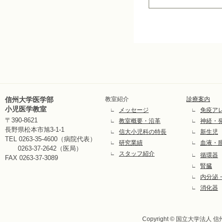
信州大学医学部
教室紹介
診療案内
小児医学教室
メッセージ
免疫ア
∟
∟
〒390-8621
教室概要・沿革
神経・
∟
∟
長野県松本市旭3-1-1
信大小児科の特長
新生児
∟
∟
TEL 0263-35-4600（病院代表）
研究業績
血液・
∟
∟
0263-37-2642（医局）
スタッフ紹介
∟
循環器
∟
FAX 0263-37-3089
腎臓
∟
内分泌
∟
消化器
∟
Copyright © 国立大学法人 信州