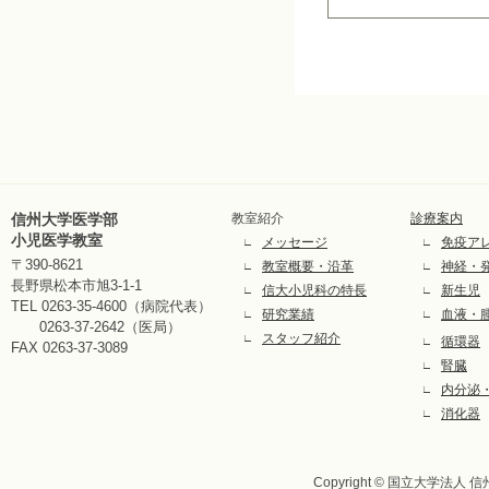
信州大学医学部
教室紹介
診療案内
小児医学教室
メッセージ
免疫ア
∟
∟
〒390-8621
教室概要・沿革
神経・
∟
∟
長野県松本市旭3-1-1
信大小児科の特長
新生児
∟
∟
TEL 0263-35-4600（病院代表）
研究業績
血液・
∟
∟
0263-37-2642（医局）
スタッフ紹介
∟
循環器
∟
FAX 0263-37-3089
腎臓
∟
内分泌
∟
消化器
∟
Copyright © 国立大学法人 信州