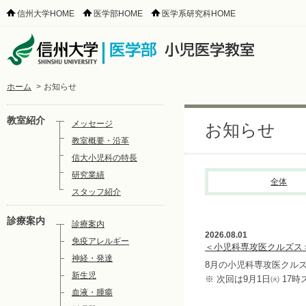
信州大学HOME
医学部HOME
医学系研究科HOME
ホーム
>
お知らせ
教室紹介
メッセージ
お知らせ
教室概要・沿革
信大小児科の特長
研究業績
全体
スタッフ紹介
診療案内
診療案内
2026.08.01
免疫アレルギー
＜小児科専攻医クルズス
神経・発達
8月の小児科専攻医クル
新生児
※ 次回は9月1日㈫ 17
血液・腫瘍