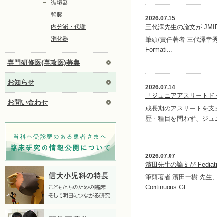
循環器
腎臓
2026.07.15
内分泌・代謝
三代澤先生の論文が JMIR 
消化器
筆頭/責任著者 三代澤幸秀 先生
Formati...
専門研修医(専攻医)募集
お知らせ
2026.07.14
「ジュニアアスリートド
お問い合わせ
成長期のアスリートを支
歴・種目を問わず、ジュニ
2026.07.07
濱田先生の論文が Pediatri
筆頭著者 濱田一樹 先生、責任
Continuous Gl...