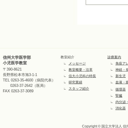
信州大学医学部
教室紹介
診療案内
小児医学教室
メッセージ
免疫ア
∟
∟
〒390-8621
教室概要・沿革
神経・
∟
∟
長野県松本市旭3-1-1
信大小児科の特長
新生児
∟
∟
TEL 0263-35-4600（病院代表）
研究業績
血液・
∟
∟
0263-37-2642（医局）
スタッフ紹介
∟
循環器
∟
FAX 0263-37-3089
腎臓
∟
内分泌
∟
消化器
∟
Copyright © 国立大学法人 信州