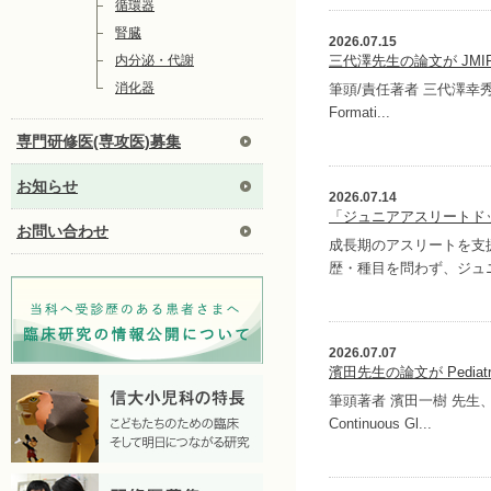
循環器
腎臓
2026.07.15
内分泌・代謝
三代澤先生の論文が JMIR 
消化器
筆頭/責任著者 三代澤幸秀 先生
Formati...
専門研修医(専攻医)募集
お知らせ
2026.07.14
「ジュニアアスリートド
お問い合わせ
成長期のアスリートを支
歴・種目を問わず、ジュニ
2026.07.07
濱田先生の論文が Pediatri
筆頭著者 濱田一樹 先生、責任
Continuous Gl...