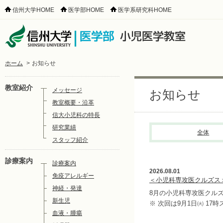
信州大学HOME
医学部HOME
医学系研究科HOME
ホーム
>
お知らせ
教室紹介
メッセージ
お知らせ
教室概要・沿革
信大小児科の特長
研究業績
全体
スタッフ紹介
診療案内
診療案内
2026.08.01
免疫アレルギー
＜小児科専攻医クルズス
神経・発達
8月の小児科専攻医クル
新生児
※ 次回は9月1日㈫ 17
血液・腫瘍