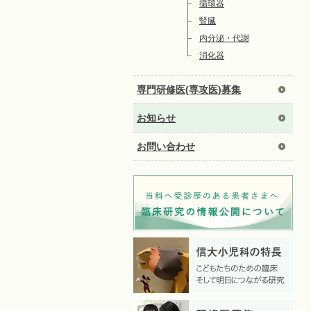
循環器
腎臓
内分泌・代謝
消化器
専門研修医(専攻医)募集
お知らせ
お問い合わせ