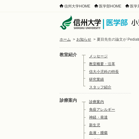
信州大学HOME
医学部HOME
医学
ホーム
>
お知らせ
>
夏目先生の論文が Pediat
教室紹介
メッセージ
教室概要・沿革
信大小児科の特長
研究業績
スタッフ紹介
診療案内
診療案内
免疫アレルギー
神経・発達
新生児
血液・腫瘍