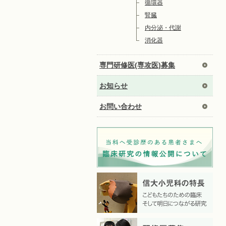
循環器
腎臓
内分泌・代謝
消化器
専門研修医(専攻医)募集
お知らせ
お問い合わせ