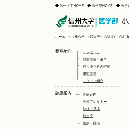
信州大学HOME
医学部HOME
医学
ホーム
>
お知らせ
>
盛田先生の論文が Mol The
教室紹介
メッセージ
教室概要・沿革
信大小児科の特長
研究業績
スタッフ紹介
診療案内
診療案内
免疫アレルギー
神経・発達
新生児
血液・腫瘍