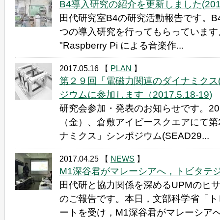
B4導入研究の紹介を更新しました(2017.
田代研究室B4の研究活動報告です。B
つの導入研究を行ってもらっています。 (
"Raspberry Pi による音楽作...
2017.05.16
【
PLAN
】
第２９回「電磁力関連のダイナミクス(SE
ジウムに参加します（2017.5.18-19)
研究会参加・発表のお知らせです。201
（金）、倉敷アイビースクエアにて第
ナミクス」シンポジウム(SEAD29...
2017.04.25
【
NEWS
】
M1深谷君がマレーシアへ，トビタテジャパン
田代研と協力関係を深めるUPMのヒ
のご報告です。本日，文部科学省「ト
ートを受け，M1深谷君がマレーシアへ飛