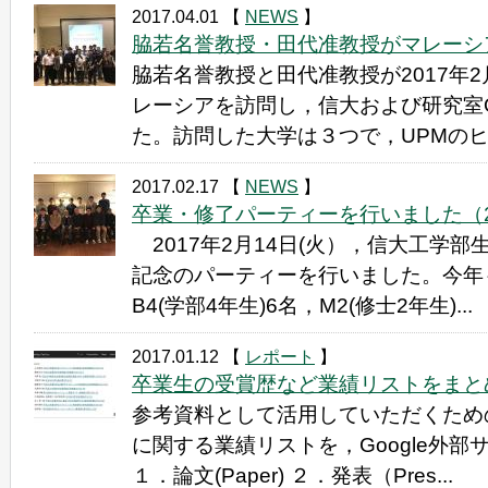
2017.04.01
【
NEWS
】
脇若名誉教授・田代准教授がマレーシアを訪問(
脇若名誉教授と田代准教授が2017年2
レーシアを訪問し，信大および研究室
た。訪問した大学は３つで，UPMのヒサ
2017.02.17
【
NEWS
】
卒業・修了パーティーを行いました（2017
2017年2月14日(火），信大工学
記念のパーティーを行いました。今年
B4(学部4年生)6名，M2(修士2年生)...
2017.01.12
【
レポート
】
卒業生の受賞歴など業績リストをまとめました
参考資料として活用していただくため
に関する業績リストを，Google外
１．論文(Paper) ２．発表（Pres...