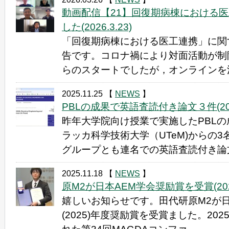
動画配信【21】回復期病棟における
した(2026.3.23)
「回復期病棟における医工連携」に関
告です。コロナ禍により対面活動が制
らのスタートでしたが，オンラインを活
2025.11.25
【
NEWS
】
PBLの成果で英語査読付き論文３件(202
昨年大学院向け授業で実施したPBL
ラッカ科学技術大学（UTeM)からの
グループとも連名での英語査読付き論文を
2025.11.18
【
NEWS
】
原M2が日本AEM学会奨励賞を受賞(2025.
嬉しいお知らせです。田代研原M2が日
(2025)年度奨励賞を受賞ました。202