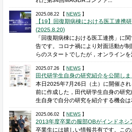
れた第34回MAGDAコンファ...
2025.08.22
【
NEWS
】
【19】回復期病棟における医工連携
(2025.8.20)
「回復期病棟における医工連携」に関
告です。コロナ禍により対面活動が制
らのスタートでしたが，オンラインを活
2025.07.26
【
NEWS
】
田代研学生自身の研究紹介を公開しました(2
本日2025年7月26日（土）に開催さ
前に作成した，田代研学生自身の研究
生自身で自分の研究を紹介する機会は本
2025.06.02
【
NEWS
】
2013年度卒業の服部OBがインドネシアから
卒業生には嬉しい情報共有です。この