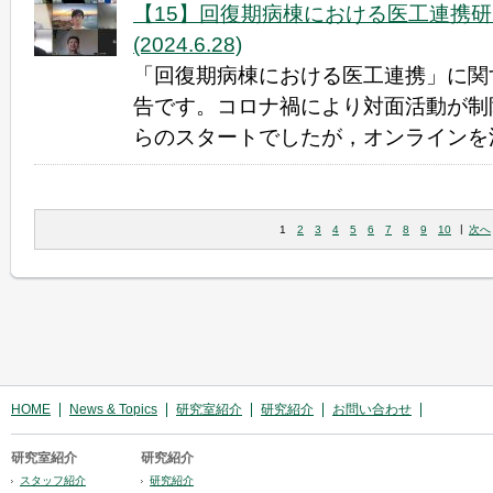
【15】回復期病棟における医工連携
(2024.6.28)
「回復期病棟における医工連携」に関
告です。コロナ禍により対面活動が制
らのスタートでしたが，オンラインを活
|
1
2
3
4
5
6
7
8
9
10
次へ
HOME
News & Topics
研究室紹介
研究紹介
お問い合わせ
研究室紹介
研究紹介
スタッフ紹介
研究紹介