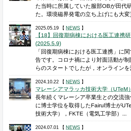
た当時に所属していた服部OBが田代
た。環境磁界発電の立ち上げにも大変貢
2025.05.19
【
NEWS
】
【18】回復期病棟における医工連携
(2025.5.9)
「回復期病棟における医工連携」に関
告です。コロナ禍により対面活動が制
らのスタートでしたが，オンラインを活
2024.10.22
【
NEWS
】
マレーシアマラッカ技術大学（UTeM）との
長年続くマレーシア卒業生との交流強化
に博士学位を取得したFairul博士がU
技術大学），FKTE（電気工学部）...
2024.07.01
【
NEWS
】