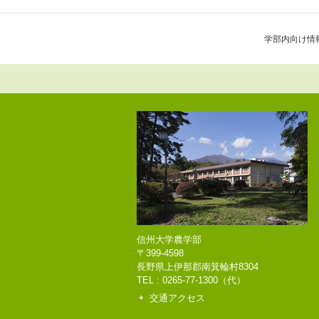
学部内向け情
信州大学農学部
〒399-4598
長野県上伊那郡南箕輪村8304
TEL : 0265-77-1300（代）
交通アクセス