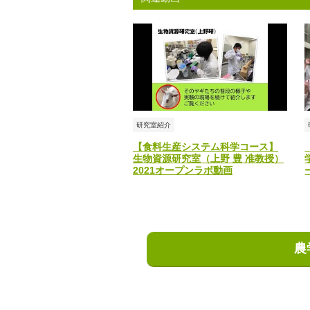
研究室紹介
【食料生産システム科学コース】
生物資源研究室（上野 豊 准教授）
2021オープンラボ動画
農