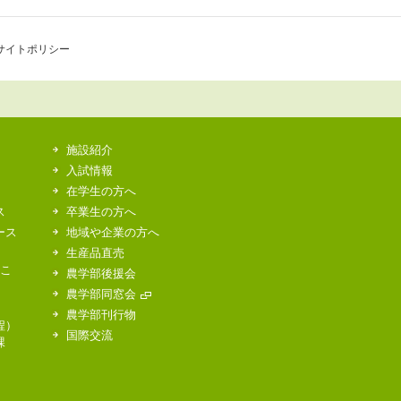
サイトポリシー
施設紹介
入試情報
在学生の方へ
ス
卒業生の方へ
ース
地域や企業の方へ
生産品直売
はこ
農学部後援会
農学部同窓会
農学部刊行物
程）
国際交流
課