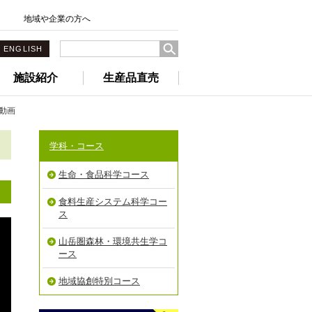
地域や企業の方へ
ENGLISH
施設紹介
生産品直売
動画
学科・コース
生命・食品科学コース
食料生産システム科学コー
ス
山岳圏森林・環境共生学コ
ース
地域協創特別コース