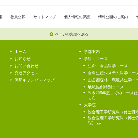
報
教員公募
サイトマップ
個人情報の保護
情報公開のご案内
ページの先頭へ戻る
ホーム
学部案内
お知らせ
学科・コース
お問い合わせ
生命・食品科学コース
交通アクセス
食料生産システム科学コー
伊那キャンパスマップ
山岳圏森林・環境共生学コ
地域協創特別コース
※令和6年度までのコース
ちら
大学院
総合理工学研究科（修士課
総合医理工学研究科（博士
程）