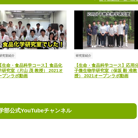
研究室紹介
研究室紹介
【生命・食品科学コース】食品化
【生命・食品科学コース】応用
学研究室（片山 茂 教授） 2021オ
子微生物学研究室（保坂 毅 准教
ープンラボ動画
授） 2021オープンラボ動画
学部公式YouTubeチャンネル