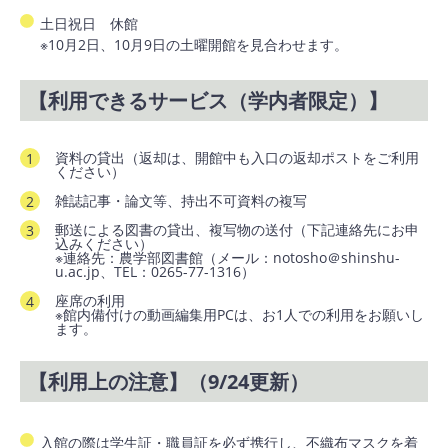
土日祝日 休館
※10月2日、10月9日の土曜開館を見合わせます。
【利用できるサービス（学内者限定）】
資料の貸出（返却は、開館中も入口の返却ポストをご利用
ください）
雑誌記事・論文等、持出不可資料の複写
郵送による図書の貸出、複写物の送付（下記連絡先にお申
込みください）
※連絡先：農学部図書館（メール：notosho＠shinshu-
u.ac.jp、TEL：0265-77-1316）
座席の利用
※館内備付けの動画編集用PCは、お1人での利用をお願いし
ます。
【利用上の注意】（9/24更新）
入館の際は学生証・職員証を必ず携行し、
不織布
マスクを着