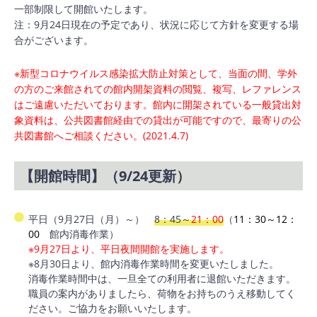
一部制限して開館いたします。
注：9月24日現在の予定であり、状況に応じて方針を変更する場
合がございます。
※新型コロナウイルス感染拡大防止対策として、当面の間、学外
の方のご来館されての館内開架資料の閲覧、複写、レファレンス
はご遠慮いただいております。館内に開架されている一般貸出対
象資料は、公共図書館経由での貸出が可能ですので、最寄りの公
共図書館へご相談ください。(2021.4.7)
【開館時間】（9/24更新）
平日（9月27日（月）～）
8：45～
21：00
（
11：30～12：
00
館内消毒作業）
※9月27日より、平日夜間開館を実施します。
※8月30日より、館内消毒作業時間を変更いたしました。
消毒作業時間中は、一旦全ての利用者に退館いただきます。
職員の案内がありましたら、荷物をお持ちのうえ移動してく
ださい。ご協力をお願いいたします。