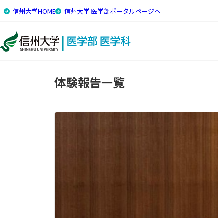
信州大学HOME
信州大学 医学部ポータルページへ
トップ
国際交流・留学
体験報告
体験報告一覧