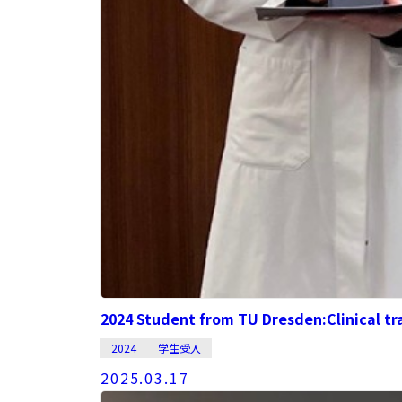
2024 Student from TU Dresden:Clinical tra
2024
学生受入
2025.03.17