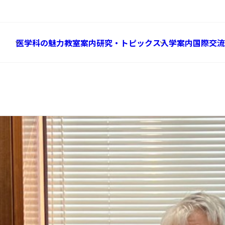
Global
体験報告
医学科の魅力
教室案内
研究・トピックス
入学案内
国際交流