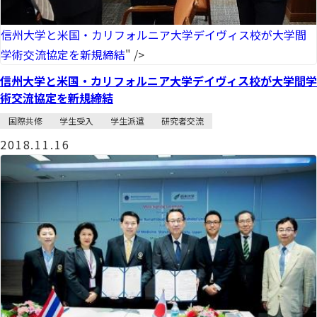
信州大学と米国・カリフォルニア大学デイヴィス校が大学間
学術交流協定を新規締結
" />
信州大学と米国・カリフォルニア大学デイヴィス校が大学間学
術交流協定を新規締結
国際共修
学生受入
学生派遣
研究者交流
2018.11.16