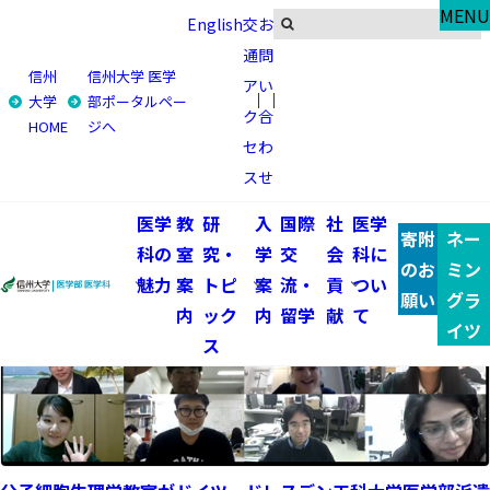
Global
MENU
English
交
お
トピックス
通
問
信州
信州大学 医学
ア
い
大学
部ポータルペー
ク
合
トップ
国際交流・留学
トピックス
HOME
ジへ
セ
わ
トピックス一覧
ス
せ
医学
教
研
入
国際
社
医学
寄附
ネー
科の
室
究・
学
交
会
科に
のお
ミン
魅力
案
トピ
案
流・
貢
つい
願い
グラ
内
ック
内
留学
献
て
イツ
ス