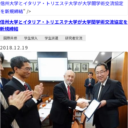
信州大学とイタリア・トリエステ大学が大学間学術交流協定
を新規締結
" />
信州大学とイタリア・トリエステ大学が大学間学術交流協定を
新規締結
国際共修
学生受入
学生派遣
研究者交流
2018.12.19