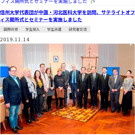
フィス開所式とセミナーを実施しました
" />
信州大学代表団が中国・河北医科大学を訪問、サテライトオフ
ィス開所式とセミナーを実施しました
国際共修
学生受入
学生派遣
研究者交流
2019.11.14