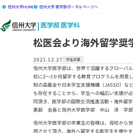
信州大学HOME
信州大学 医学部ポータルページへ
トップ
国際交流・留学
トピックス
松医会より海外留
松医会より海外留学奨
2021.12.27
学生派遣
信州大学医学部は、世界で活躍するグローバル
校に2～3か月留学する教育プログラムを用意
知の森基金や日本学生支援機構（JASSO）
も存在することから、学生への幅広い支援が必
同頂き、医学部の国際交流推進活動・海外留学へ
惠嗣 会長と信州大学医学部 中山 淳 学部
信州大学医学部の卒業生の皆様は、母校から世
用させて頂き、海外へ留学する医学生を増やす