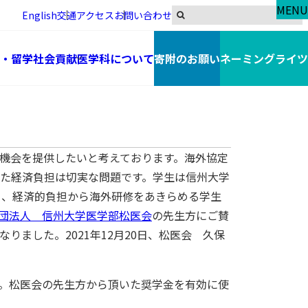
MENU
English
交通アクセス
お問い合わせ
・留学
社会貢献
医学科について
寄附のお願い
ネーミングライツ
機会を提供したいと考えております。海外協定
めた経済負担は切実な問題です。学生は信州大学
く、経済的負担から海外研修をあきらめる学生
団法人 信州大学医学部松医会
の先生方にご賛
ました。2021年12月20日、松医会 久保
。松医会の先生方から頂いた奨学金を有効に使