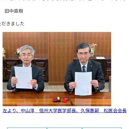
 田中直樹
ただきました
左より、中山淳 信州大学医学部長、久保惠嗣 松医会会長