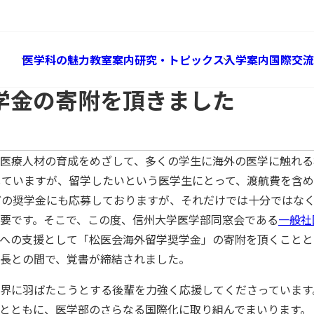
Global
トピックス
学奨学金の寄附を頂きました
医学科の魅力
教室案内
研究・トピックス
入学案内
国際交流
学金の寄附を頂きました
医療人材の育成をめざして、多くの学生に海外の医学に触れる
していますが、留学したいという医学生にとって、渡航費を含
などの奨学金にも応募しておりますが、それだけでは十分ではな
要です。そこで、この度、信州大学医学部同窓会である
一般社
の支援として「松医会海外留学奨学金」の寄附を頂くこととなり
長との間で、覚書が締結されました。
界に羽ばたこうとする後輩を力強く応援してくださっています
とともに、医学部のさらなる国際化に取り組んでまいります。