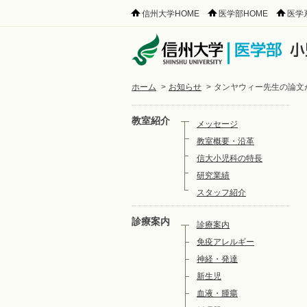
信州大学HOME
医学部HOME
医学
ホーム
>
お知らせ
>
タンヤウィー先生の論文が Mo
教室紹介
メッセージ
教室概要・沿革
信大小児科の特長
研究業績
スタッフ紹介
診療案内
診療案内
免疫アレルギー
神経・発達
新生児
血液・腫瘍