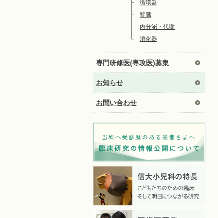
循環器
腎臓
内分泌・代謝
消化器
専門研修医(専攻医)募集
お知らせ
お問い合わせ