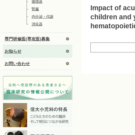
循環器
Impact of acut
腎臓
children and 
内分泌・代謝
消化器
hematopoietic
専門研修医(専攻医)募集
お知らせ
お問い合わせ