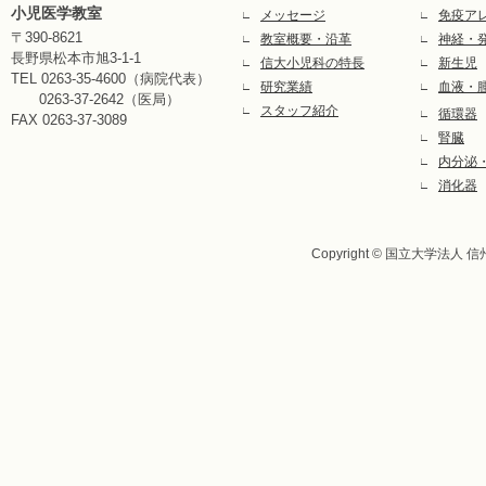
小児医学教室
メッセージ
免疫ア
∟
∟
〒390-8621
教室概要・沿革
神経・
∟
∟
長野県松本市旭3-1-1
信大小児科の特長
新生児
∟
∟
TEL 0263-35-4600（病院代表）
研究業績
血液・
∟
∟
0263-37-2642（医局）
スタッフ紹介
∟
循環器
∟
FAX 0263-37-3089
腎臓
∟
内分泌
∟
消化器
∟
Copyright © 国立大学法人 信州