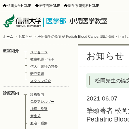
信州大学HOME
医学部HOME
医学系研究科HOME
ホーム
>
お知らせ
>
松岡先生の論文が Pediatr Blood Cancer 誌に掲載されま
教室紹介
メッセージ
お知らせ
教室概要・沿革
信大小児科の特長
研究業績
松岡先生の論文が 
スタッフ紹介
診療案内
診療案内
2021.06.07
免疫アレルギー
神経・発達
筆頭著者 松岡
新生児
Pediatric 
血液・腫瘍