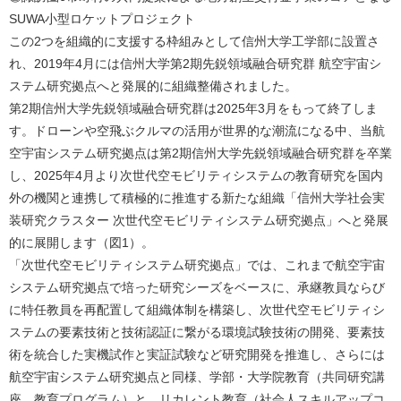
SUWA小型ロケットプロジェクト
この2つを組織的に支援する枠組みとして信州大学工学部に設置さ
れ、2019年4月には信州大学第2期先鋭領域融合研究群 航空宇宙シ
ステム研究拠点へと発展的に組織整備されました。
第2期信州大学先鋭領域融合研究群は2025年3月をもって終了しま
す。ドローンや空飛ぶクルマの活用が世界的な潮流になる中、当航
空宇宙システム研究拠点は第2期信州大学先鋭領域融合研究群を卒業
し、2025年4月より次世代空モビリティシステムの教育研究を国内
外の機関と連携して積極的に推進する新たな組織「信州大学社会実
装研究クラスター 次世代空モビリティシステム研究拠点」へと発展
的に展開します（図1）。
「次世代空モビリティシステム研究拠点」では、これまで航空宇宙
システム研究拠点で培った研究シーズをベースに、承継教員ならび
に特任教員を再配置して組織体制を構築し、次世代空モビリティシ
ステムの要素技術と技術認証に繋がる環境試験技術の開発、要素技
術を統合した実機試作と実証試験など研究開発を推進し、さらには
航空宇宙システム研究拠点と同様、学部・大学院教育（共同研究講
座、教育プログラム）と、リカレント教育（社会人スキルアップコ