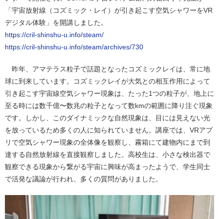
「宇宙放射線（コズミック・レイ）が引き起こす空気シャワーをVR
デジタル体験」を開講しました。
https://cril-shinshu-u.info/steam/
https://cril-shinshu-u.info/steam/archives/730
昨年、アマテラス粒子で話題となったコズミックレイは、常に地
球に到来しています。コズミックレイが大気との相互作用によって
引き起こす宇宙線空気シャワー現象は、たった1つの粒子が、地上に
至る時には数千億〜数兆の粒子となって数kmの範囲に降り注ぐ現象
です。しかし、このダイナミックな自然現象は、目には見えない光
を放っているため多くの人に知られていません。講座では、VRアプ
リで空気シャワー現象の全体像を観察し、霧箱にて建物内にまで到
達する自然放射線を直接観察しました。高校生は、小さな検出器で
観察できる現象から繋がる宇宙に興味が高まったようで、学生同士
で活発な議論が行われ、多くの質問がありました。