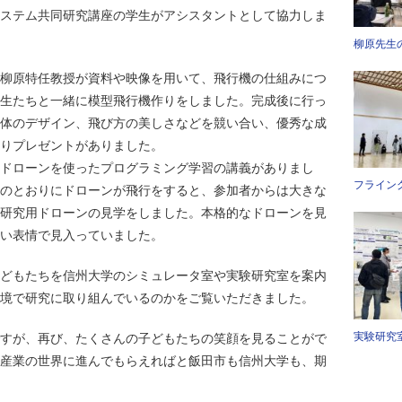
ステム共同研究講座の学生がアシスタントとして協力しま
柳原先
柳原特任教授が資料や映像を用いて、飛行機の仕組みにつ
生たちと一緒に模型飛行機作りをしました。完成後に行っ
体のデザイン、飛び方の美しさなどを競い合い、優秀な成
りプレゼントがありました。
ドローンを使ったプログラミング学習の講義がありまし
フライ
のとおりにドローンが飛行をすると、参加者からは大きな
研究用ドローンの見学をしました。本格的なドローンを見
い表情で見入っていました。
どもたちを信州大学のシミュレータ室や実験研究室を案内
境で研究に取り組んでいるのかをご覧いただきました。
実験研
すが、再び、たくさんの子どもたちの笑顔を見ることがで
産業の世界に進んでもらえればと飯田市も信州大学も、期