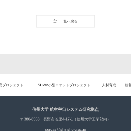
一覧へ戻る
品プロジェクト
SUWA小型ロケットプロジェクト
人材育成
新
信州大学 航空宇宙システム研究拠点
〒380-8553 長野市若里4-17-1（信州大学工学部内）
surcas@shinshu-u.ac.jp