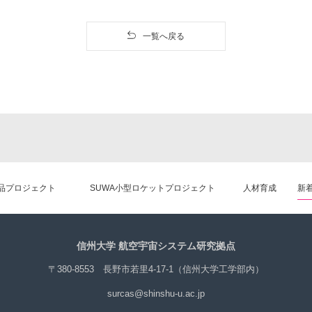
一覧へ戻る
品プロジェクト
SUWA小型ロケットプロジェクト
人材育成
新
信州大学 航空宇宙システム研究拠点
〒380-8553 長野市若里4-17-1（信州大学工学部内）
surcas@shinshu-u.ac.jp