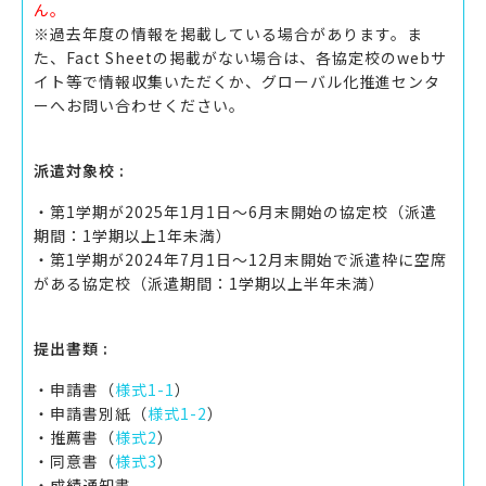
ん。
※過去年度の情報を掲載している場合があります。ま
た、Fact Sheetの掲載がない場合は、各協定校のwebサ
イト等で情報収集いただくか、グローバル化推進センタ
ーへお問い合わせください。
派遣対象校 :
・第1学期が2025年1月1日～6月末開始の協定校（派遣
期間：1学期以上1年未満）
・第1学期が2024年7月1日～12月末開始で派遣枠に空席
がある協定校（派遣期間：1学期以上半年未満）
提出書類 :
・申請書（
様式1-1
）
・申請書別紙（
様式1-2
）
・推薦書（
様式2
）
・同意書（
様式3
）
・成績通知書