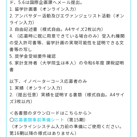
ド、5.6は国際企画課へメール提出。
1. 留学計画書（オンライン入力）
2. アンバサダー活動及びエヴァンジェリスト活動（オン
ライン入力）
3. 自由記述書（様式自由。A4サイズ2枚以内）
4. （応募時に既に用意できている場合のみ）受入れ機関
の受入許可書等、留学計画の実現可能性を証明できる文
書等の写し
5. 奨学金受給要件確認
6. 家計支持者（大学院生は本人）の令和6年度 課税証明
書
以下、イノベーターコース応募者のみ
1. 実績（オンライン入力）
2.（提出任意）実績を証明する書類（様式自由。A4サイ
ズ3枚以内）
＜各書類のダウンロードはこちらから＞
〇
応募書類事前準備シート
（第15期）
（オンラインシステム入力前の準備にご使用ください。
第16期以降の様式はありません）