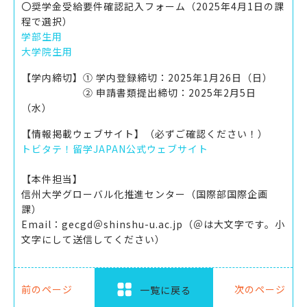
〇奨学金受給要件確認記入フォーム（2025年4月1日の課
程で選択）
学部生用
大学院生用
【学内締切】① 学内登録締切：2025年1月26日（日）
② 申請書類提出締切：2025年2月5日
（水）
【情報掲載ウェブサイト】（必ずご確認ください！）
トビタテ！留学JAPAN公式ウェブサイト
【本件担当】
信州大学グローバル化推進センター（国際部国際企画
課）
Email：gecgd＠shinshu-u.ac.jp（＠は大文字です。小
文字にして送信してください）
前のページ
次のページ
一覧に戻る