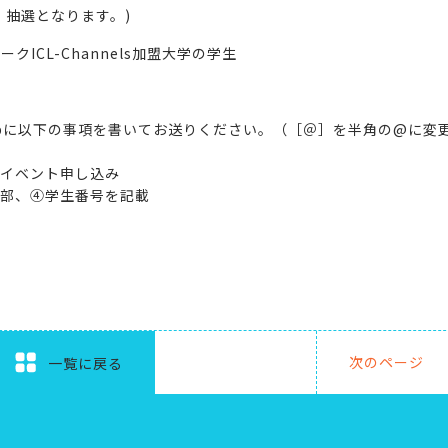
、抽選となります。)
ワーク
ICL-Channels
加盟大学の学生
p
に以下の事項を書いてお送りください。（［＠］を半角の@に変
イベント申し込み
部、④学生番号を記載
次のページ
一覧に戻る