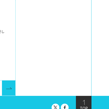
更し
TOP