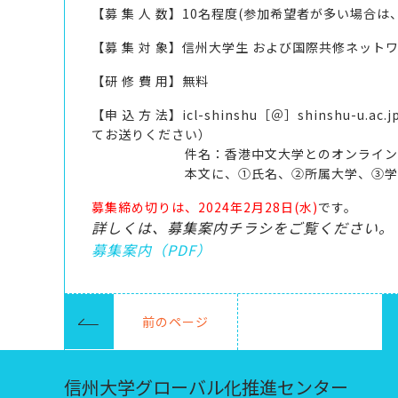
【募 集 人 数】10名程度(参加希望者が多い場合は
【募 集 対 象】信州大学生
および国際共修ネット
【研 修 費 用】無料
【申 込 方 法】
icl-shinshu［＠］shinshu-u.ac.j
てお送りください）
件名：香港中文大学とのオンライン
本文に、①氏名、②所属大学、③学
募集締め切りは、2024年2月28日(水)
です。
詳しくは、募集案内チラシをご覧ください。
募集案内（PDF）
前のページ
信州大学グローバル化推進センター