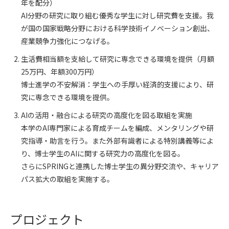
年を配分）
AI分野の研究に取り組む優秀な学生に対し研究費を支援。我
が国の国家戦略分野における科学技術イノベーション創出、
産業競争力強化につなげる。
生活費相当額を支給して研究に専念できる環境を提供（月額
25万円、年額300万円）
博士進学の不安解消：学生への手厚い経済的支援により、研
究に専念できる環境を提供。
AIの活用・融合による研究の高度化を図る取組を実施
本学のAI専門家による育成チームを編成、メンタリングや研
究指導・助言を行う。また外部有識者による特別講義等によ
り、博士学生のAIに関する研究力の高度化を図る。
さらにSPRINGと連携した博士学生の異分野交流や、キャリア
パス拡大の取組を実施する。
プロジェクト