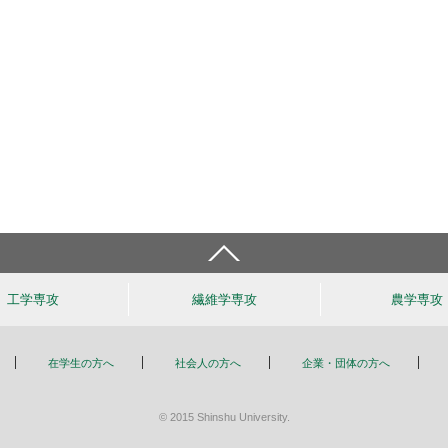
工学
専攻
繊維学
専攻
農学
専攻
在学生の方へ
社会人の方へ
企業・団体の方へ
© 2015 Shinshu University.