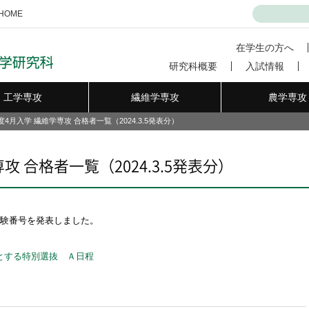
HOME
在学生の方へ
研究科概要
入試情報
工学
専攻
繊維学
専攻
農学
専攻
年度4月入学 繊維学専攻 合格者一覧（2024.3.5発表分）
攻 合格者一覧（2024.3.5発表分）
受験番号を発表しました。
。
象とする特別選抜 Ａ日程