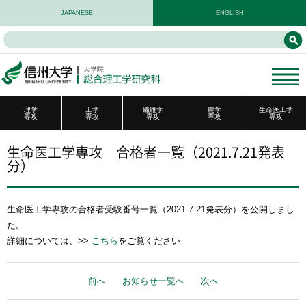
JAPANESE
ENGLISH
理学
工学
繊維学
農学
生命医工学
専攻
専攻
専攻
専攻
専攻
生命医工学専攻 合格者一覧（2021.7.21発表
分）
生命医工学専攻の合格者受験番号一覧（2021.7.21発表分）を公開しまし
た。
詳細については、>>
こちら
をご覧ください
前へ
お知らせ一覧へ
次へ