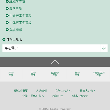
繊維学専攻
農学専攻
生命医工学専攻
生体医工学専攻
入試情報
月別に見る
理学
工学
繊維学
農学
生命医工学
専攻
専攻
専攻
専攻
専攻
研究科概要
入試情報
在学生の方へ
社会人の方へ
企業・団体の方へ
お知らせ
お問い合わせ
© 2015 Shinshu University.