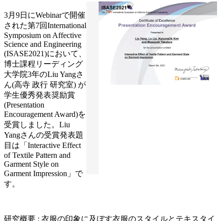
3月9日にWebinarで開催
された第7回International
Symposium on Affective
Science and Engineering
(ISASE2021)において、
博士課程リーディング
大学院3年のLiu Yangさ
ん(高寺 政行 研究室) が
学生優秀発表奨励賞
(Presentation
Encouragement Award)を
受賞しました。Liu
Yangさんの受賞発表題
目は「Interactive Effect
of Textile Pattern and
Garment Style on
Garment Impression」で
す。
研究概要 : 衣服の印象に及ぼす衣服のスタイルとテキスタイ