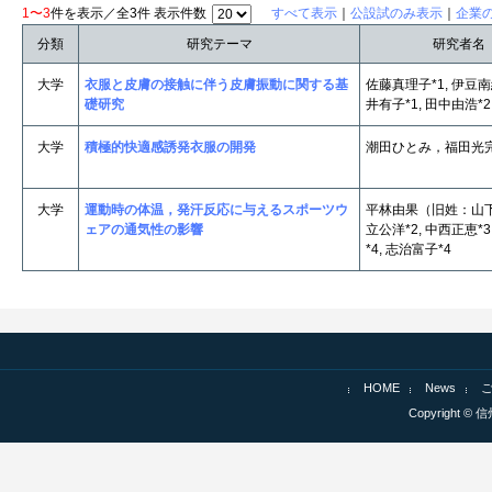
1〜3
件を表示／全3件 表示件数
すべて表示
｜
公設試のみ表示
｜
企業
分類
研究テーマ
研究者名
大学
衣服と皮膚の接触に伴う皮膚振動に関する基
佐藤真理子*1, 伊豆南緒
礎研究
井有子*1, 田中由浩*2
大学
積極的快適感誘発衣服の開発
潮田ひとみ，福田光
大学
運動時の体温，発汗反応に与えるスポーツウ
平林由果（旧姓：山下）
ェアの通気性の影響
立公洋*2, 中西正恵*3
*4, 志治富子*4
HOME
News
Copyright © 