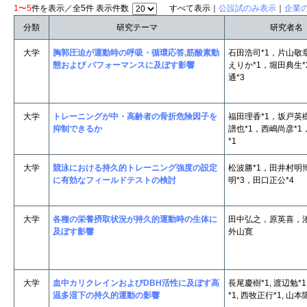
1〜5
件を表示／全5件 表示件数
すべて表示｜
公設試のみ表示
｜
企業
分類
研究テーマ
研究者名
大学
胸郭圧迫が運動時の呼吸・循環応答,筋酸素動
石田浩司*1，片山敬
態および パフォーマンスに及ぼす影響
えりか*1，堀田典生
通*3
大学
トレーニングが中・高齢者の骨折危険因子を
福田理香*1，坂戸英
抑制できるか
譜也*1，西嶋尚彦*
*1
大学
競泳における持久的トレーニング強度の設定
松波勝*1，田井村明
に有効なフィールドテストの検討
明*3，田口正公*4
大学
各種の栄養摂取状況が持久的運動時の生体に
田中弘之，原英喜，
及ぼす影響
外山寛
大学
血中カリクレインおよびDBH活性に及ぼす高
長尾慶樹*1, 渡辺勉*1
温多湿下の持久的運動の影響
*1, 西牧正行*1, 山本