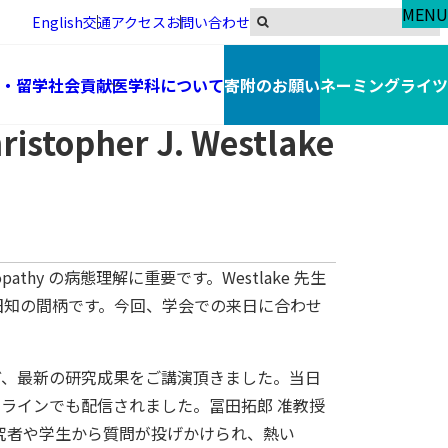
MENU
English
交通アクセス
お問い合わせ
lake 先生のハイブリット講演会を開催しました
・留学
社会貢献
医学科について
寄附のお願い
ネーミングライツ
opher J. Westlake
thy の病態理解に重要です。Westlake 先生
は旧知の間柄です。今回、学会での来日に合わせ
など、最新の研究成果をご講演頂きました。当日
ラインでも配信されました。冨田拓郎 准教授
究者や学生から質問が投げかけられ、熱い