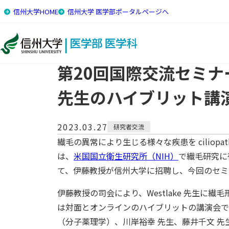
信州大学HOME
信州大学 医学部ポータルページへ
トップ
国際交流・留学
トピックス
第20回国際交流セミナー
第20回国際交流セミナー：米国N
先生のハイブリット講
2023.03.27
研究者交流
繊毛の異常により生じる様々な疾患を ciliopat
は、
米国国立衛生研究所（NIH）
で繊毛研究に
て、伊藤教授が信州大学に招聘し、今回のセ
伊藤教授の司会により、Westlake 先生
は対面とオンラインのハイブリットの講演会で
（分子薬理学）、川岸裕幸 先生、藤井千文 先