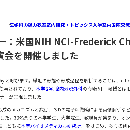
Global
トピックス
：米国NIH NCI-Frederick Christopher J. West
医学科の魅力
教室案内
研究・トピックス
入学案内
国際交流
IH NCI-Frederick Christ
演会を開催しました
hy と呼びます。繊毛の形態や形成過程を解析することは、ciliopa
従事されており、
本学部乳腺内分泌外科
の 伊藤研一 教授と
ミナーが実現しました。
に繊毛形成のメカニズムと疾患、３Dの電子顕微鏡による画像解析
した。30名余りの本学学生、大学院生、教職員が集まり、オン
生（ともに
本学バイオメディカル研究所
）をはじめ、多くの研