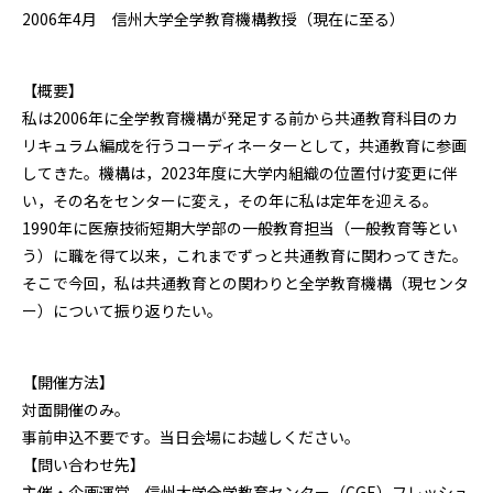
2006年4月 信州大学全学教育機構教授（現在に至る）
【概要】
私は2006年に全学教育機構が発足する前から共通教育科目のカ
リキュラム編成を行うコーディネーターとして，共通教育に参画
してきた。機構は，2023年度に大学内組織の位置付け変更に伴
い，その名をセンターに変え，その年に私は定年を迎える。
1990年に医療技術短期大学部の一般教育担当（一般教育等とい
う）に職を得て以来，これまでずっと共通教育に関わってきた。
そこで今回，私は共通教育との関わりと全学教育機構（現センタ
ー）について振り返りたい。
【開催方法】
対面開催のみ。
事前申込不要です。当日会場にお越しください。
【問い合わせ先】
主催・企画運営 信州大学全学教育センター（CGE）フレッシュ