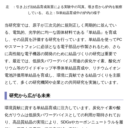
左 ：引き上げ法結晶育成装置による実験中の写真。覗き窓から炉内を観察
している。 右上：Si単結晶育成中の炉内の様子
当研究室では、原子が三次元的に規則正しく周期的に並んでい
る、電気的、光学的に均一な固体材料である『単結晶』を育成
し、その品質を評価する研究を行っています。単結晶を使ってPC
やスマートフォンに必須となる電子部品が作製されるため、さら
に高性能な電子機器の開発のために結晶づくりの研究は重要で
す。最近では、低損失パワーデバイス用途の炭化ケイ素、酸化ガ
リウム等のワイドギャップ半導体単結晶育成や、リチウムイオン
電池評価用単結晶を育成し、環境に貢献できる結晶づくりを主眼
として、多くの研究機関や企業との共同研究を実施しています。
研究から広がる未来
環境貢献に資する単結晶育成に注力しています。炭化ケイ素や酸
化ガリウムは低損失パワーデバイスとしての利用が期待されてお
り、高品質結晶の実現により、SDGsやカーボンニュートラルを履