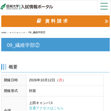
資料請求
09_繊維学部②
HOME
オープンキャンパス
09_繊維学部②
概要
開催日時
2026年10月12日（
月
）
開催形式
対面
上田キャンパス
交通アクセスはこちら
会場