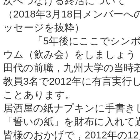
次へつなげる終活について
（2018年3月18日メンバーへ
ッセージを抜粋）
「5年後にここでシンポ
ウム（飲み会）をしましょう
田代
の前職，九州大学の当時
教員3名で2012年に有言実行
ことあります。
居酒屋の紙ナプキンに手書き
「誓いの紙」を財布に入れて
皆様のおかげで，2012年の