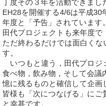
丁度その３年を活動できまし
EH28を開催する4/6は平成3
年度と「予告」されています
田代
プロジェクト
も来年度で
ただ終わるだけでは面白くな
す
。
いつもと違う，
田代
プロジ
食べ物，飲み物，そして会議
憶
に残るものと確信して企画
皆様も「次につなげる」にご
と幸甚です。