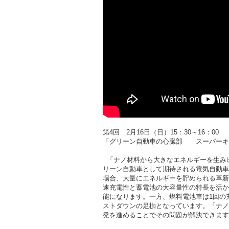
第4回 2月16日（日）15：30～16：00
「グリーン自動車の心臓部 スーパーキャ
「ナノ材料から大きなエネルギーを生み
リーン自動車として期待される電気自動車
場合、大量にエネルギーを貯められる革新
速充電性と蓄電池の大容量性の特長を活か
能になります。一方、燃料電池車は1回の
ストダウンの足枷となっています。「ナノ
発を進めることでその問題が解決できます