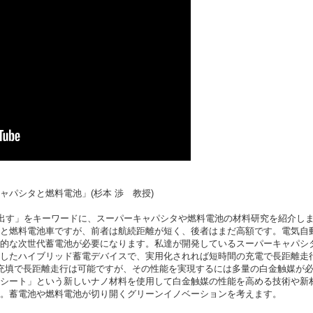
パシタと燃料電池」(杉本 渉 教授)
出す」をキーワードに、スーパーキャパシタや燃料電池の材料研究を紹介し
と燃料電池車ですが、前者は航続距離が短く、後者はまだ高額です。電気自
的な次世代蓄電池が必要になります。私達が開発しているスーパーキャパシ
したハイブリッド蓄電デバイスで、実用化されれば短時間の充電で長距離走
充填で長距離走行は可能ですが、その性能を実現するには多量の白金触媒が
シート」という新しいナノ材料を使用して白金触媒の性能を高める技術や新
。蓄電池や燃料電池が切り開くグリーンイノベーションを考えます。