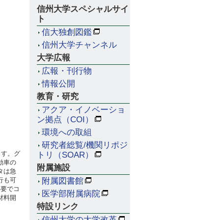
信州大学スペシャルサイ
ト
信大独創図鑑
信州大学チャンネル
大学広報
広報・刊行物
情報公開
教育・研究
アクア・イノベーショ
ン拠点（COI）
環境への取組
研究者総覧/機関リポジ
ます。グ
トリ（SOAR）
動車の
附属施設
タは急
行も可
附属図書館
必要でコ
医学部附属病院
材料開
特設リンク
信州大学の大学改革