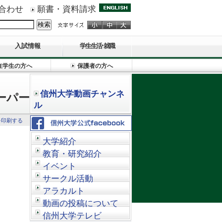
合わせ
願書・資料請求
入試情報
学生生活･就職
在学生の方へ
保護者の方へ
信州大学動画チャンネ
ーパー
ル
を印刷する
大学紹介
教育・研究紹介
イベント
サークル活動
アラカルト
動画の投稿について
信州大学テレビ