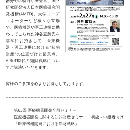
器分野の特許庁審査官、国立
研究開発法人日本医療研究開
発機構(AMED)、大学コーデ
ィネーターなど様々な立場
で、医療機器や医工連携に携
わってこられた神谷直慈氏を
講師にお招きして、医療機
器・医工連携における"知的
財産"の位置づけと留意点、
AI/IoT時代の知財戦略につい
てご講演いただきます。
皆様のご参加を心よりお待ちしております。
---------------------------------------------------------------------------------
----------
第63回 医療機器開発全般セミナー
医療機器開発に関する知的財産セミナー 初級～中級者向け
「医療機器開発における知財戦略」