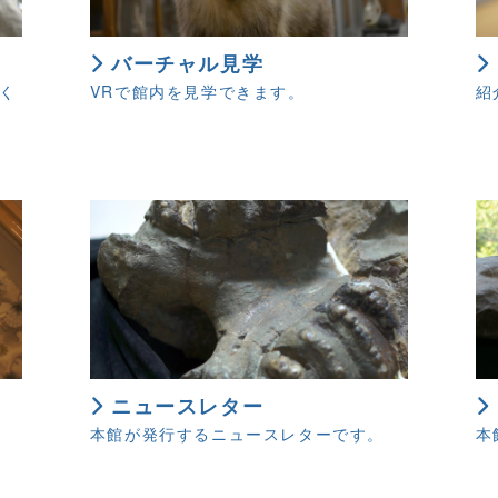
バーチャル見学
く
VRで館内を見学できます。
紹
ニュースレター
本館が発行するニュースレターです。
本