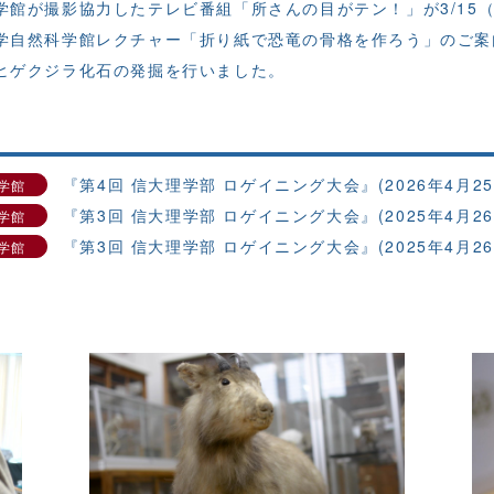
学館が撮影協力したテレビ番組「所さんの目がテン！」が3/15
学自然科学館レクチャー「折り紙で恐竜の骨格を作ろう」のご案
ヒゲクジラ化石の発掘を行いました。
『第4回 信大理学部 ロゲイニング大会』(2026年4月2
学館
『第3回 信大理学部 ロゲイニング大会』(2025年4月2
学館
『第3回 信大理学部 ロゲイニング大会』(2025年4月2
学館